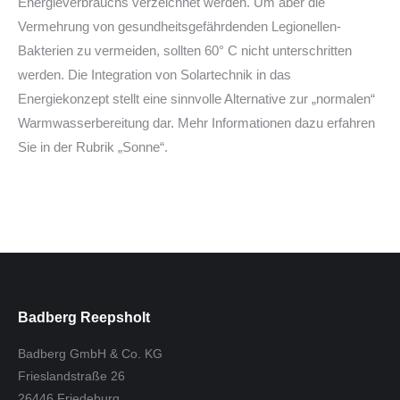
Energieverbrauchs verzeichnet werden. Um aber die
Vermehrung von gesundheitsgefährdenden Legionellen-
Bakterien zu vermeiden, sollten 60° C nicht unterschritten
werden. Die Integration von Solartechnik in das
Energiekonzept stellt eine sinnvolle Alternative zur „normalen“
Warmwasserbereitung dar. Mehr Informationen dazu erfahren
Sie in der Rubrik „Sonne“.
Badberg Reepsholt
Badberg GmbH & Co. KG
Frieslandstraße 26
26446 Friedeburg