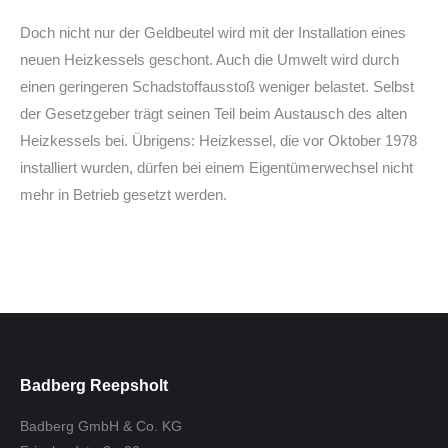
–
Doch nicht nur der Geldbeutel wird mit der Installation eines
neuen Heizkessels geschont. Auch die Umwelt wird durch
einen geringeren Schadstoffausstoß weniger belastet. Selbst
der Gesetzgeber trägt seinen Teil beim Austausch des alten
Heizkessels bei. Übrigens: Heizkessel, die vor Oktober 1978
installiert wurden, dürfen bei einem Eigentümerwechsel nicht
mehr in Betrieb gesetzt werden.
Badberg Reepsholt
Badberg GmbH & Co. KG